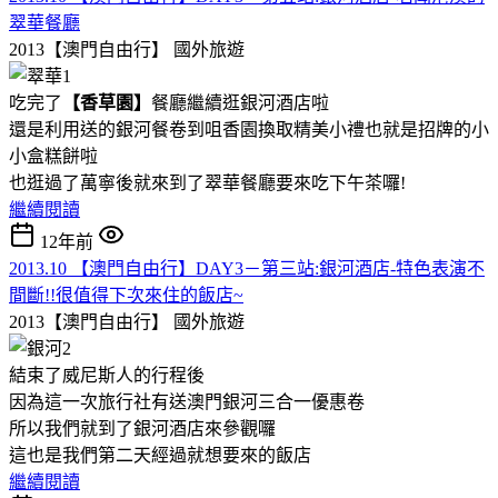
翠華餐廳
2013【澳門自由行】
國外旅遊
吃完了
【
香草園
】
餐廳繼續逛銀河酒店啦
還是利用送的銀河餐卷到咀香園換取精美小禮也就是招牌的小
小盒糕餅啦
也逛過了萬寧後就來到了翠華餐廳要來吃下午茶囉!
繼續閱讀
12年前
2013.10 【澳門自由行】DAY3－第三站:銀河酒店-特色表演不
間斷!!很值得下次來住的飯店~
2013【澳門自由行】
國外旅遊
結束了威尼斯人的行程後
因為這一次旅行社有送澳門銀河三合一優惠卷
所以我們就到了銀河酒店來參觀囉
這也是我們第二天經過就想要來的飯店
繼續閱讀