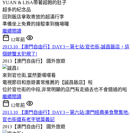
YUAN & LISA帶著超飽的肚子
超多的紀念品
回到飯店拿取寄放的超滿行李
準備坐上免費的接駁車到機場囉
繼續閱讀
12年前
2013.10 【澳門自由行】DAY3－第七站:官也街-誠昌飯店，這
個螃蟹太犯規了!
2013【澳門自由行】
國外旅遊
來到官也街,當然要嚐嚐看
電視節目和旅遊書常推薦的【誠昌飯店】啦
位於官也街的中段,非常明顯的店門有走過去也不會錯過的啦
繼續閱讀
12年前
2013.10 【澳門自由行】DAY3－第六站:澳門經典美食聚集地-
官也街還有老字號莫義記
2013【澳門自由行】
國外旅遊