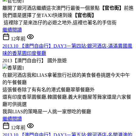
離開了銀河酒店繼續這次澳門行最後一個景點
【
官也街
】
前進
我們還是選擇了坐TAXI快速到達
【
官也街
】
這裡除了是來氹仔的必遊之地外,這裡也著名的手信街
繼續閱讀
12年前
2013.10 【澳門自由行】DAY3－第四站:銀河酒店-滿滿異國風
味的香草園印度餐廳
2013【澳門自由行】
國外旅遊
在銀河酒店我和LIAS拿著旅行社送的美食餐卷挑選今天中午
的午餐餐廳
這張餐卷除了有有名的港式餐廳翠華餐廳外
還有印度香草園餐廳.韓國餐廳.義大利麵屋等舞家還是六家餐
廳可供挑選
我與LIAS的策略是一人挑一家想吃的餐廳
繼續閱讀
12年前
2013.10 【澳門自由行】DAY3－第五站:銀河酒店-名聞港澳的